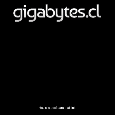
Haz clic
aquí
para ir al link.