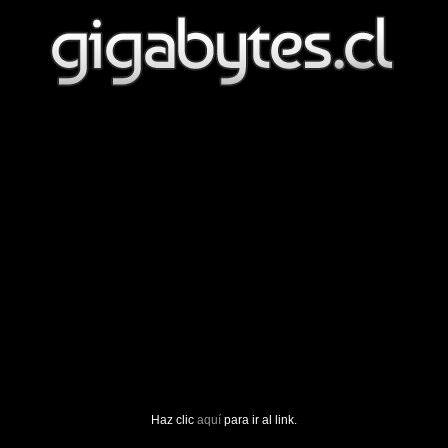
Haz clic
aquí
para ir al link.