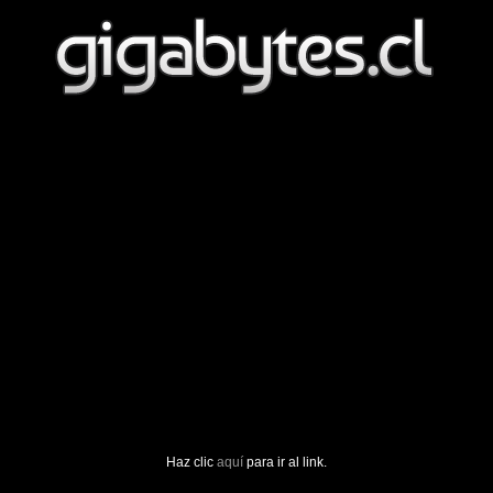
Haz clic
aquí
para ir al link.