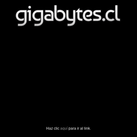
Haz clic
aquí
para ir al link.