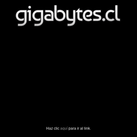
Haz clic
aquí
para ir al link.