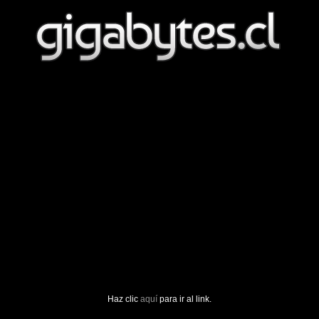
Haz clic
aquí
para ir al link.