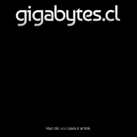
Haz clic
aquí
para ir al link.