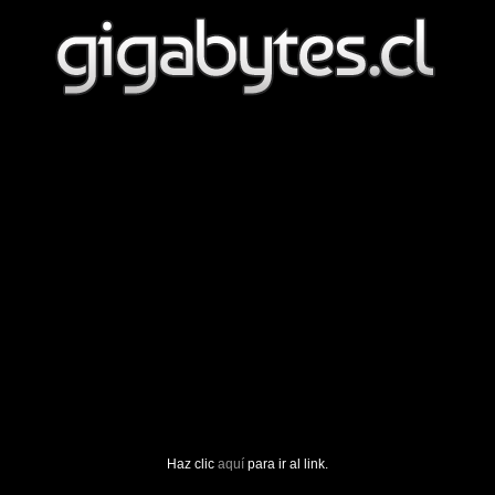
Haz clic
aquí
para ir al link.