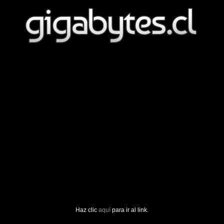
Haz clic
aquí
para ir al link.