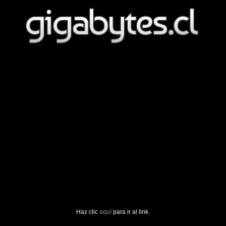
Haz clic
aquí
para ir al link.