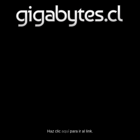
Haz clic
aquí
para ir al link.