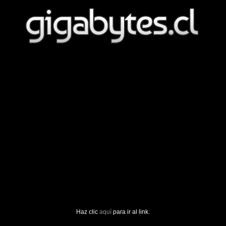
Haz clic
aquí
para ir al link.