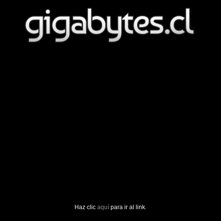
Haz clic
aquí
para ir al link.