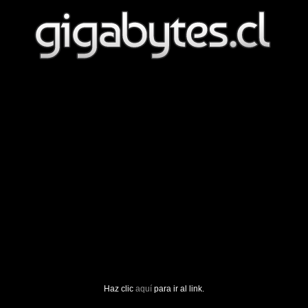
Haz clic
aquí
para ir al link.