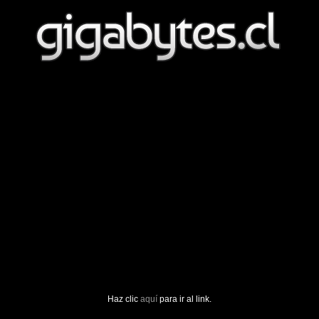
Haz clic
aquí
para ir al link.